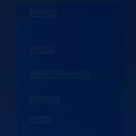
Aktuelno
Sve vijesti
Konkursi i oglasi
Javne nabavke
Obavještenja
Izvještaj operativnog centra
Uprava
Direktor
Nadležnosti
Unutrašnja struktura
Službe zaštite i spašavanja
Služba za higijensko-epidemiološku zaštitu
Služba za medicinsku pomoć
Služba za zaštitu od požara
Dokumenti
Budžet
Zaštita ličnih podataka
KŠCZ
Nadležnosti
Sastav