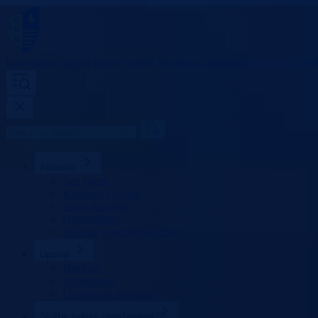
Kantonalna uprava
civilne zaštite
Bosansko-podrinjski kanton Goraž
Aktuelno
Sve vijesti
Konkursi i oglasi
Javne nabavke
Obavještenja
Izvještaj operativnog centra
Uprava
Direktor
Nadležnosti
Unutrašnja struktura
Službe zaštite i spašavanja