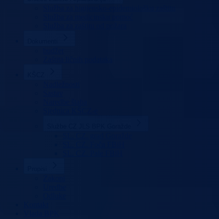
Služba za higijensko-epidemiološku zaštitu
Služba za medicinsku pomoć
Služba za zaštitu od požara
Dokumenti
budžet
Zaštita ličnih podataka
KŠCZ
Nadležnosti
Sastav
Naredbe štaba
Sjednica KŠCZ-e
Službe CZ JLS BPK Goražde
SL. CZ. grad Goražde
SL. CZ. Foča FBiH
SL. CZ. Pale FBiH
Propisi
Zakoni
Uredbe
Odluke
Kontakt
Vlada BPK