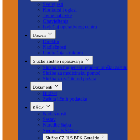
Aktuelno
Sve vijesti
Konkursi i oglasi
Javne nabavke
Obavještenja
Izvještaj operativnog centra
Uprava
Direktor
Nadležnosti
Unutrašnja struktura
Službe zaštite i spašavanja
Služba za higijensko-epidemiološku zaštitu
Služba za medicinsku pomoć
Služba za zaštitu od požara
Dokumenti
Budžet
Zaštita ličnih podataka
KŠCZ
Nadležnosti
Sastav