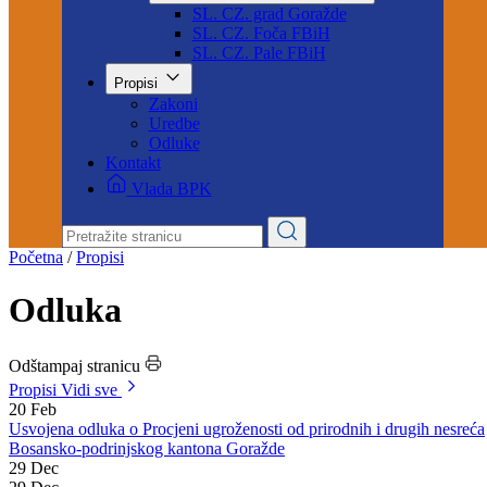
Naredbe štaba
Sjednica KŠCZ-e
Službe CZ JLS BPK Goražde
SL. CZ. grad Goražde
SL. CZ. Foča FBiH
SL. CZ. Pale FBiH
Propisi
Zakoni
Uredbe
Odluke
Kontakt
Vlada BPK
Početna
/
Propisi
Odluka
Odštampaj stranicu
Propisi
Vidi sve
20
Feb
Usvojena odluka o Procjeni ugroženosti od prirodnih i drugih nesreća