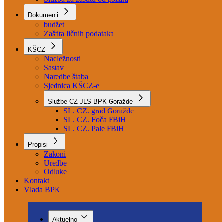
Služba za higijensko-epidemiološku zaštitu
Služba za medicinsku pomoć
Služba za zaštitu od požara
Dokumenti
budžet
Zaštita ličnih podataka
KŠCZ
Nadležnosti
Sastav
Naredbe štaba
Sjednica KŠCZ-e
Službe CZ JLS BPK Goražde
SL. CZ. grad Goražde
SL. CZ. Foča FBiH
SL. CZ. Pale FBiH
Propisi
Zakoni
Uredbe
Odluke
Kontakt
Vlada BPK