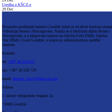
Bosansko-podrinjskog kantona Goražde
29
Dec
29
Dec
Uredba o KŠCZ-e
29
Dec