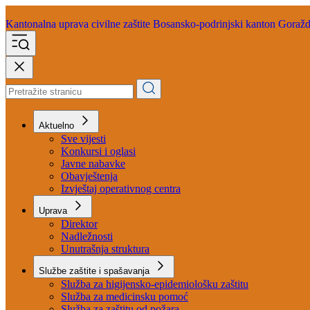
Kantonalna uprava
civilne zaštite
Bosansko-podrinjski kanton Goraž
Aktuelno
Sve vijesti
Konkursi i oglasi
Javne nabavke
Obavještenja
Izvještaj operativnog centra
Uprava
Direktor
Nadležnosti
Unutrašnja struktura
Službe zaštite i spašavanja