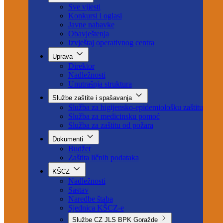
Aktuelno
Sve vijesti
Konkursi i oglasi
Javne nabavke
Obavještenja
Izvještaj operativnog centra
Uprava
Direktor
Nadležnosti
Unutrašnja struktura
Službe zaštite i spašavanja
Služba za higijensko-epidemiološku zaštitu
Služba za medicinsku pomoć
Služba za zaštitu od požara
Dokumenti
Budžet
Zaštita ličnih podataka
KŠCZ
Nadležnosti
Sastav