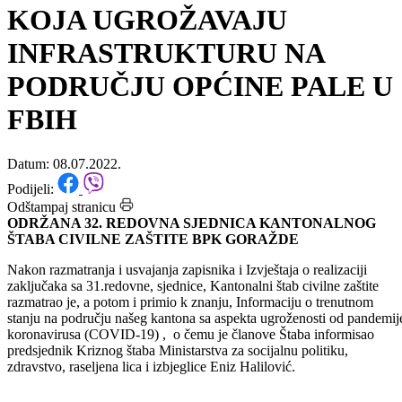
PROJEKATA ZA
PREVENCIJU KLIZIŠTA
KOJA UGROŽAVAJU
INFRASTRUKTURU NA
PODRUČJU OPĆINE PALE U
FBIH
Datum: 08.07.2022.
Podijeli:
Odštampaj stranicu
ODRŽANA 32. REDOVNA SJEDNICA KANTONALNOG
ŠTABA CIVILNE ZAŠTITE BPK GORAŽDE
Nakon razmatranja i usvajanja zapisnika i Izvještaja o realizaciji
zaključaka sa 31.redovne, sjednice, Kantonalni štab civilne zaštite
razmatrao je, a potom i primio k znanju, Informaciju o trenutnom
stanju na području našeg kantona sa aspekta ugroženosti od pandemij
koronavirusa (COVID-19) , o čemu je članove Štaba informisao
predsjednik Kriznog štaba Ministarstva za socijalnu politiku,