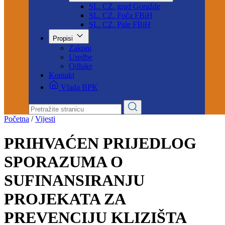
Naredbe štaba
Sjednica KŠCZ-e
Službe CZ JLS BPK Goražde
SL. CZ. grad Goražde
SL. CZ. Foča FBiH
SL. CZ. Pale FBiH
Propisi
Zakoni
Uredbe
Odluke
Kontakt
Vlada BPK
Početna
/
Vijesti
PRIHVAĆEN PRIJEDLOG
SPORAZUMA O
SUFINANSIRANJU