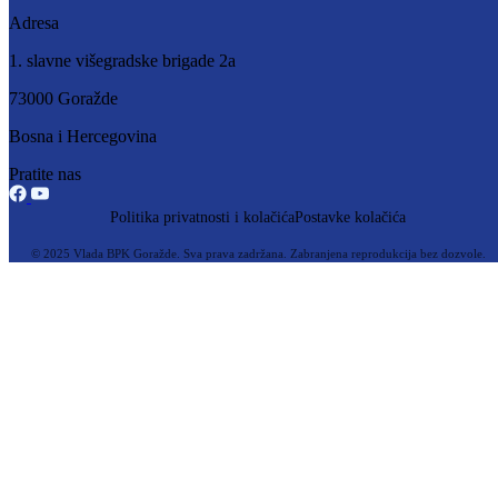
Štab je prihvatio prijedloge odluka o utrošku sredstava za nabavku
opreme Kantonalne uprave za civilnu zaštitu, odnosno za opremanje
Operativnog centra civilne zaštite te dao saglasnost na prijedlog odluk
za nabavku opreme.
Prihvaćen je i prijedlog Pravilnika o izmjeni i dopuni Pravilnika o vrst
vlastitih prihoda, načina i rokova raspodjele sredstava Kantonalne
uprave za civilnu zaštitu.