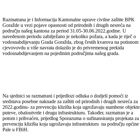
zdravstvo, raseljena lica i izbjeglice Eniz Halilović.