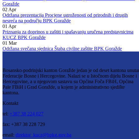
Na sjednici su razmatrani i prijedlozi odluka o dodjeli pomoći iz
sredstava posebne naknade za zaštiti od prirodnih i drugih nesreća za
2022.godinu- za prevenciju klizišta koja ugrožavaju stambene objekte
puteve, obaloutvrde i drugu infrastrukturu. Također, razmatran je a
potom i prihvaćen, prijedlog Sporazuma o sufinansiranju projekata za
prevenciju klizišta koja ugrožavaju infrastrukturu na području općine
Pale u FBiH.