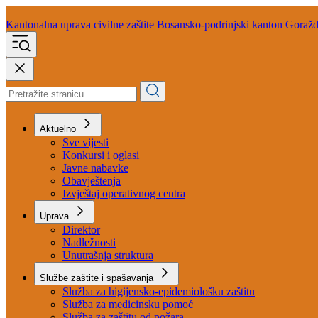
Kantonalna uprava
civilne zaštite
Bosansko-podrinjski kanton Goraž
Aktuelno
Sve vijesti
Konkursi i oglasi
Javne nabavke
Obavještenja
Izvještaj operativnog centra
Uprava
Direktor
Nadležnosti
Unutrašnja struktura
Službe zaštite i spašavanja