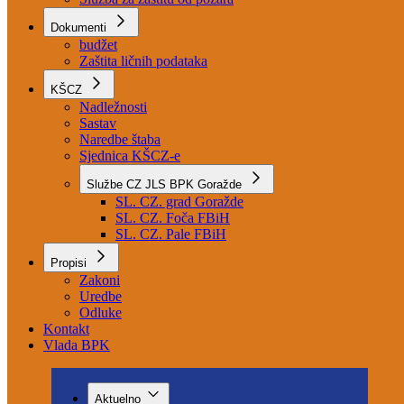
Služba za higijensko-epidemiološku zaštitu
Služba za medicinsku pomoć
Služba za zaštitu od požara
Dokumenti
budžet
Zaštita ličnih podataka
KŠCZ
Nadležnosti
Sastav
Naredbe štaba
Sjednica KŠCZ-e
Službe CZ JLS BPK Goražde
SL. CZ. grad Goražde
SL. CZ. Foča FBiH
SL. CZ. Pale FBiH
Propisi
Zakoni
Uredbe
Odluke
Kontakt
Vlada BPK