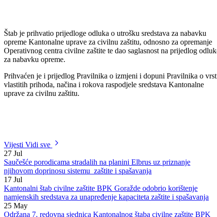
Razmatrana je i Informacija Kantonalne uprave civilne zaštite BPK
Goražde u vezi pojave opasnosti od prirodnih i drugih nesreća na
području našeg kantona za period 31.05-30.06.2022.godine. U
navedenom periodu zabilježano je nekoliko požara, a kada je riječ o
vodosnabdijevanju Grada Goražda, zbog čestih kvarova na potisnom
cjevovovdu u više navrata dolazilo je do privremenog prekida
vodosnabdijevanjem na pojedinim područjima našeg grada.