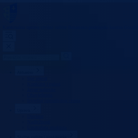
Kantonalna uprava
civilne zaštite
Bosansko-podrinjski kanton Goraž
Aktuelno
Sve vijesti
Konkursi i oglasi
Javne nabavke
Obavještenja
Izvještaj operativnog centra
Uprava
Direktor
Nadležnosti
Unutrašnja struktura
Službe zaštite i spašavanja