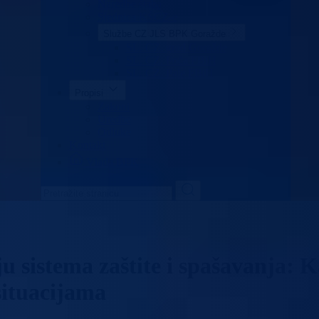
Naredbe štaba
Sjednica KŠCZ-e
Službe CZ JLS BPK Goražde
SL. CZ. grad Goražde
SL. CZ. Foča FBiH
SL. CZ. Pale FBiH
Propisi
Zakoni
Uredbe
Odluke
Kontakt
Vlada BPK
u sistema zaštite i spašavanja: 
situacijama