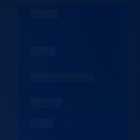
Aktuelno
Sve vijesti
Konkursi i oglasi
Javne nabavke
Obavještenja
Izvještaj operativnog centra
Uprava
Direktor
Nadležnosti
Unutrašnja struktura
Službe zaštite i spašavanja
Služba za higijensko-epidemiološku zaštitu
Služba za medicinsku pomoć
Služba za zaštitu od požara
Dokumenti
Budžet
Zaštita ličnih podataka
KŠCZ
Nadležnosti
Sastav