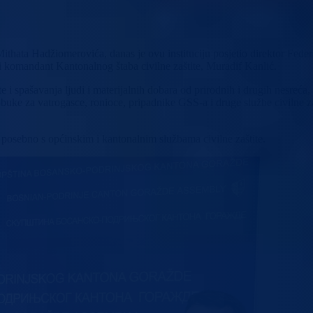
hata Hadžiomerovića, danas je ovu instituciju posjetio direktor Federal
 komandant Kantonalnog štaba civilne zaštite, Muradif Kanlić.
te i spašavanja ljudi i materijalnih dobara od prirodnih i drugih nesr
buke za vatrogasce, ronioce, pripadnike GSS-a i druge službe civilne zaš
i, posebno s općinskim i kantonalnim službama civilne zaštite.