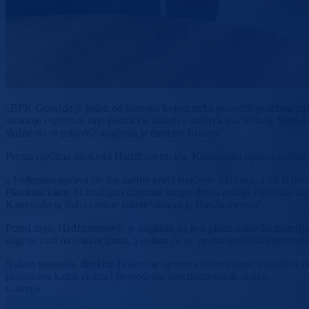
„BPK Goražde je jedan od kantona kojem treba posvetiti posebnu pažn
saradnje i spremni smo pomoći u skladu s našim kapacitetima. Sutra ra
službe da se prijave.“-naglasio je direktor Brašnjić.
Prema riječima direktora Hadžiomerovića, Kantonalna uprava civilne zaš
„ Federalna uprava civilne zaštite pravi značajne iskorake, a mi žel
Planirani kamp bi značajno doprinio unapređenju znanja i vještina za
Kantonalnog štaba civilne zaštite“-kazao je Hadžiomerović.
Pored toga, Hadžiomerović je naglasio da je u planu nabavka materijaln
najprije radi na edukacijama, a potom će se prema izraženim potrebam
Nakon sastanka, direktor Federalne uprave civilne zaštite, zajedno s d
planiranog kamp centra i provođenje specijalizovanih obuka.
Galerija