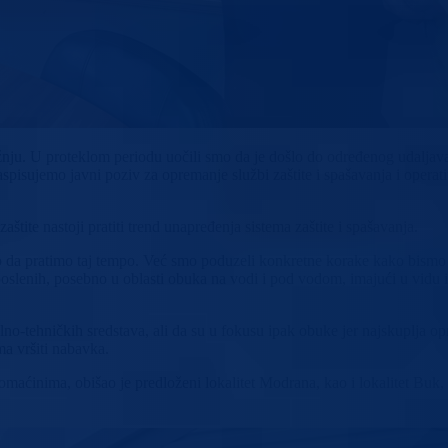
ju. U proteklom periodu uočili smo da je došlo do određenog udaljava
spisujemo javni poziv za opremanje službi zaštite i spašavanja i operat
tite nastoji pratiti trend unapređenja sistema zaštite i spašavanja.
imo da pratimo taj tempo. Već smo poduzeli konkretne korake kako bismo
poslenih, posebno u oblasti obuka na vodi i pod vodom, imajući u vidu i
o-tehničkih sredstava, ali da su u fokusu ipak obuke jer najskuplja opre
a vršiti nabavka.
omaćinima, obišao je predloženi lokalitet Modrana, kao i lokalitet Buk, 