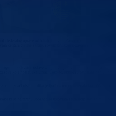
nja federalne uprave od lokalnih nivoa. Zato radimo na popravljanju
ivnih centara civilne zaštite, i ovom prilikom pozivam sve općinske
 osigurali adekvatne uslove za djelovanje u vanrednim situacijama.
zazove koje nosi rijeka Drina. Takođe, obuke su planirane i za članove
ma ne znači ništa ukoliko je ljudi na terenu ne znaju koristiti. Zato se
kako bi se na terenu upoznao sa uslovima i potencijalima za realizaciju