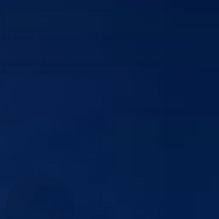
ne uprave civilne zaštite, Aldin Brašnjić. Sastanak je održan u zgradi
eća, sa posebnim akcentom na planove za formiranje kantonalnog kamp
tite, te federalnog kamp centra po uzoru na slične centre u regionu i