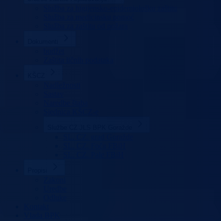
Služba za higijensko-epidemiološku zaštitu
Služba za medicinsku pomoć
Služba za zaštitu od požara
Dokumenti
budžet
Zaštita ličnih podataka
KŠCZ
Nadležnosti
Sastav
Naredbe štaba
Sjednica KŠCZ-e
Službe CZ JLS BPK Goražde
SL. CZ. grad Goražde
SL. CZ. Foča FBiH
SL. CZ. Pale FBiH
Propisi
Zakoni
Uredbe
Odluke
Kontakt
Vlada BPK