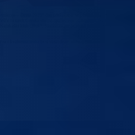
akcija – Drina 2025“ čije održavanje se planira na rijeci Drini u
češće bi uzeli Gorska služba spašavanja „Goražde“, Službe za
e, Kajakaški klub „Buk“, Služba za medicinsku pomoć pri JZU
ena i kvalitetna reakcija u vanrednim situacijama.