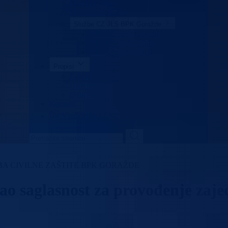
Naredbe štaba
Sjednica KŠCZ-e
Službe CZ JLS BPK Goražde
SL. CZ. grad Goražde
SL. CZ. Foča FBiH
SL. CZ. Pale FBiH
Propisi
Zakoni
Uredbe
Odluke
Kontakt
Vlada BPK
A CIVILNE ZAŠTITE BPK GORAŽDE
dao saglasnost za provođenje zaj