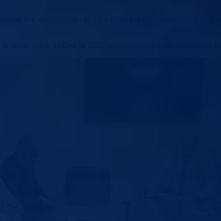
nalni štab civilne zaštite, na 22. redovnoj sjednici, razmatrao je prije
da dostavi nacrt budžeta za 2026. godinu u elektronskoj formi, kako bi