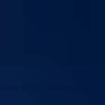
edničke vježbe operativnih snaga