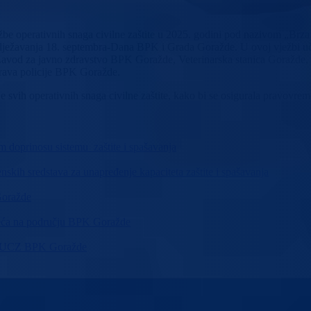
e operativnih snaga civilne zaštite u 2025. godini pod nazivom „Brza re
bilježavanja 18. septembra-Dana BPK i Grada Goražde. U ovoj vježbi u
U Zavod za javno zdravstvo BPK Goražde, Veterinarska stanica Goražd
prava policije BPK Goražde.
je svih operativnih snaga civilne zaštite, kako bi se osigurala pravovrem
m doprinosu sistemu zaštite i spašavanja
skih sredstava za unapređenje kapaciteta zaštite i spašavanja
Goražde
sreća na području BPK Goražde
ma KUCZ BPK Goražde