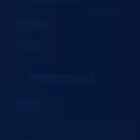
Služba za higijensko-epidemiološku zaštitu
Služba za medicinsku pomoć
Služba za zaštitu od požara
Dokumenti
budžet
Zaštita ličnih podataka
KŠCZ
Nadležnosti
Sastav
Naredbe štaba
Sjednica KŠCZ-e
Službe CZ JLS BPK Goražde
SL. CZ. grad Goražde
SL. CZ. Foča FBiH
SL. CZ. Pale FBiH
Propisi
Zakoni
Uredbe
Odluke
Kontakt
Vlada BPK