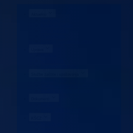
Aktuelno
Sve vijesti
Konkursi i oglasi
Javne nabavke
Obavještenja
Izvještaj operativnog centra
Uprava
Direktor
Nadležnosti
Unutrašnja struktura
Službe zaštite i spašavanja
Služba za higijensko-epidemiološku zaštitu
Služba za medicinsku pomoć
Služba za zaštitu od požara
Dokumenti
Budžet
Zaštita ličnih podataka
KŠCZ
Nadležnosti
Sastav