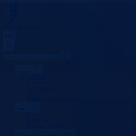
Kantonalna uprava
civilne zaštite
Bosansko-podrinjski kanton Goraž
Aktuelno
Sve vijesti
Konkursi i oglasi
Javne nabavke
Obavještenja
Izvještaj operativnog centra
Uprava
Direktor
Nadležnosti
Unutrašnja struktura
Službe zaštite i spašavanja