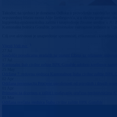
Također, na sjednici je donesena Odluka o provođenju zajedničke vježb
neposrednoj blizini mosta Alije Izetbegovića, a u okviru programa o
higijensko-epidemiološku zaštitu i unapređenje životne sredine u J
Kantonalna bolnica Goražde, profesionalne vatrogasne jedinice te U
Cilj ove aktivnosti je unapređenje spremnosti, efikasnosti i koordinaci
Vijesti
Vidi sve
27
Jul
Saučešće porodicama stradalih na planini Elbrus uz priznanje njihovo
17
Jul
Kantonalni štab civilne zaštite BPK Goražde odobrio korištenje namjen
25
May
Održana 7. redovna sjednica Kantonalnog štaba civilne zaštite BPK 
02
Apr
Održana prezentacija Procjene ugroženosti od prirodnih i drugih ne
01
Apr
Priznanja za doprinos u zaštiti i spašavanju uručena predstavnici
01
Mar
Održana svečana sjednica Štaba civilne zaštite BPK Goražde