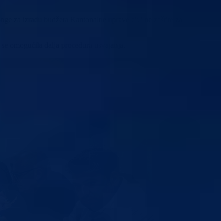
dloge za izradu budžeta Kantonalne uprave civilne zaštite za 2026.
 se omogućila dalja procedura usvajanja.