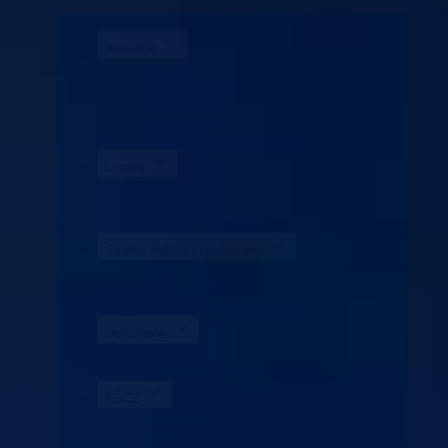
Aktuelno
Sve vijesti
Konkursi i oglasi
Javne nabavke
Obavještenja
Izvještaj operativnog centra
Uprava
Direktor
Nadležnosti
Unutrašnja struktura
Službe zaštite i spašavanja
Služba za higijensko-epidemiološku zaštitu
Služba za medicinsku pomoć
Služba za zaštitu od požara
Dokumenti
Budžet
Zaštita ličnih podataka
KŠCZ
Nadležnosti
Sastav