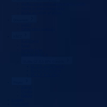
Služba za higijensko-epidemiološku zaštitu
Služba za medicinsku pomoć
Služba za zaštitu od požara
Dokumenti
budžet
Zaštita ličnih podataka
KŠCZ
Nadležnosti
Sastav
Naredbe štaba
Sjednica KŠCZ-e
Službe CZ JLS BPK Goražde
SL. CZ. grad Goražde
SL. CZ. Foča FBiH
SL. CZ. Pale FBiH
Propisi
Zakoni
Uredbe
Odluke
Kontakt
Vlada BPK