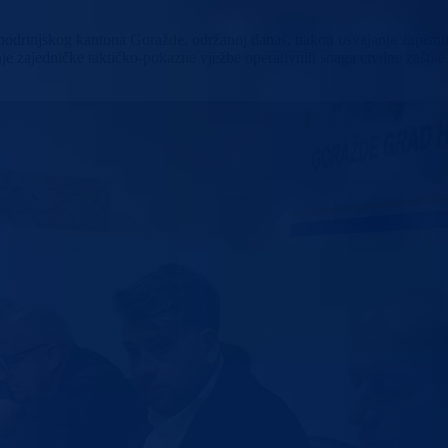
podrinjskog kantona Goražde, održanoj danas, nakon usvajanja zapisnika
je zajedničke taktičko-pokazne vježbe operativnih snaga civilne zaštit