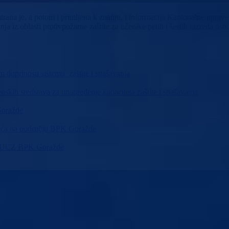
ana je, a potom i primljena k znanju, i informacija Kantonalne uprave c
a iz oblasti protivpožarne zaštite za učenike petih i šestih razreda o
m doprinosu sistemu zaštite i spašavanja
skih sredstava za unapređenje kapaciteta zaštite i spašavanja
Goražde
sreća na području BPK Goražde
ma KUCZ BPK Goražde