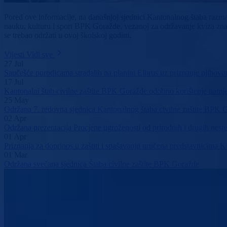
Pored ove informacije, na današnjoj sjednici Kantonalnog štaba razmatr
nauku, kulturu i sport BPK Goražde, vezanoj za održavanje kviza znanj
se trebao održati u ovoj školskoj godini.
Vijesti
Vidi sve
27
Jul
Saučešće porodicama stradalih na planini Elbrus uz priznanje njihovo
17
Jul
Kantonalni štab civilne zaštite BPK Goražde odobrio korištenje namjen
25
May
Održana 7. redovna sjednica Kantonalnog štaba civilne zaštite BPK 
02
Apr
Održana prezentacija Procjene ugroženosti od prirodnih i drugih ne
01
Apr
Priznanja za doprinos u zaštiti i spašavanju uručena predstavnici
01
Mar
Održana svečana sjednica Štaba civilne zaštite BPK Goražde