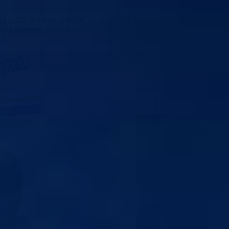
 sa 22. redovne sjednice, primljena je k znanju informacija direktora
e pod nazivom „Brza reakcija – Drina 2025“, koja je održana u okviru