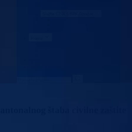
Naredbe štaba
Sjednica KŠCZ-e
Službe CZ JLS BPK Goražde
SL. CZ. grad Goražde
SL. CZ. Foča FBiH
SL. CZ. Pale FBiH
Propisi
Zakoni
Uredbe
Odluke
Kontakt
Vlada BPK
ntonalnog štaba civilne zaštite