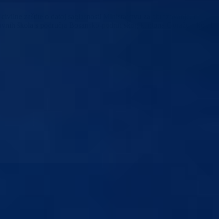
ivilne zaštite o datoj saglasnosti Ministarstvu za obrazovanje, mlade,
snovnih škola s područja Bosansko-podrinjskog kantona Goražde, koji bi