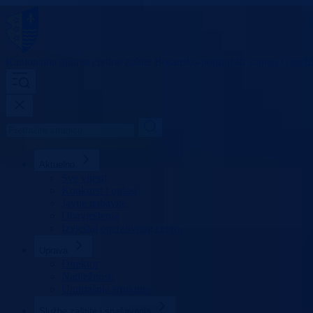
Kantonalna uprava
civilne zaštite
Bosansko-podrinjski kanton Goraž
Aktuelno
Sve vijesti
Konkursi i oglasi
Javne nabavke
Obavještenja
Izvještaj operativnog centra
Uprava
Direktor
Nadležnosti
Unutrašnja struktura
Službe zaštite i spašavanja