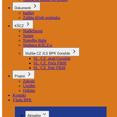
Služba za higijensko-epidemiološku zaštitu
Služba za medicinsku pomoć
Služba za zaštitu od požara
Dokumenti
budžet
Zaštita ličnih podataka
KŠCZ
Nadležnosti
Sastav
Naredbe štaba
Sjednica KŠCZ-e
Službe CZ JLS BPK Goražde
SL. CZ. grad Goražde
SL. CZ. Foča FBiH
SL. CZ. Pale FBiH
Propisi
Zakoni
Uredbe
Odluke
Kontakt
Vlada BPK