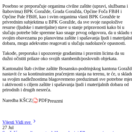
dobara, u skladu sa svojim nadležnostima, kao i obavezama, poduzm
sve neophodne mjere zaštite od prirodnih nesreća koje mogu nastati u
narednim danima.
Posebno se preporučuje organima civilne zaštite (upravi, službama i
štabovima) BPK Goražde, Grada Goražda, Općine Foča FBiH i
Općine Pale FBiH, kao i svim organima vlasti BPK Goražde te
privrednim subjektima u BPK Goražde, da sve svoje raspoložive
resurse (ljudske i materijalne) stave u stanje pripravnosti kako bi u
slučaju potrebe bile spremne kao snage prvog odgovora, da u skladu 
svojim obavezama po planovima zaštite i spašavanja ljudi i materijaln
dobara, mogu adekvatno reagovati u slučaju nadolazeće opasnosti.
Takođe, preporuka i upozorenje građanima i pravnim licima da su
dužni očistiti prilaze oko svojih stambenih/poslovnih objekata.
Kantonalni štab civilne zaštite Bosansko-podrinjskog kantona Goražd
nastavit će sa kontinuiranim praćenjem stanja na terenu, te će, u sklad
sa svojim nadležnostima blagovremeno preduzimati sve potrebne mje
i aktivnosti s ciljem zaštite i spašavanja ljudi i materijalnih dobara od
prirodnih i drugih nesreća.
Naredba KŠCZ
|
PDF
Preuzmi