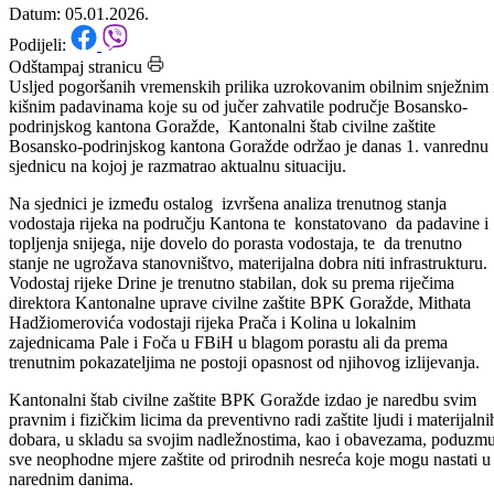
zadovoljavajućem nivou
Datum: 05.01.2026.
Podijeli:
Odštampaj stranicu
Usljed pogoršanih vremenskih prilika uzrokovanim obilnim snježnim 
kišnim padavinama koje su od jučer zahvatile područje Bosansko-
podrinjskog kantona Goražde, Kantonalni štab civilne zaštite
Bosansko-podrinjskog kantona Goražde održao je danas 1. vanrednu
sjednicu na kojoj je razmatrao aktualnu situaciju.
Na sjednici je između ostalog izvršena analiza trenutnog stanja
vodostaja rijeka na području Kantona te konstatovano da padavine i
topljenja snijega, nije dovelo do porasta vodostaja, te da trenutno
stanje ne ugrožava stanovništvo, materijalna dobra niti infrastrukturu.
Vodostaj rijeke Drine je trenutno stabilan, dok su prema riječima
direktora Kantonalne uprave civilne zaštite BPK Goražde, Mithata
Hadžiomerovića vodostaji rijeka Prača i Kolina u lokalnim
zajednicama Pale i Foča u FBiH u blagom porastu ali da prema
trenutnim pokazateljima ne postoji opasnost od njihovog izlijevanja.
Kantonalni štab civilne zaštite BPK Goražde izdao je naredbu svim
pravnim i fizičkim licima da preventivno radi zaštite ljudi i materijalni