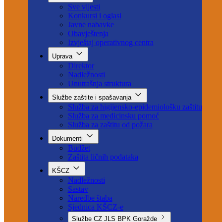
Aktuelno
Sve vijesti
Konkursi i oglasi
Javne nabavke
Obavještenja
Izvještaj operativnog centra
Uprava
Direktor
Nadležnosti
Unutrašnja struktura
Službe zaštite i spašavanja
Služba za higijensko-epidemiološku zaštitu
Služba za medicinsku pomoć
Služba za zaštitu od požara
Dokumenti
Budžet
Zaštita ličnih podataka
KŠCZ
Nadležnosti
Sastav