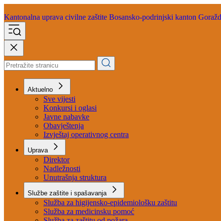
Kantonalna uprava
civilne zaštite
Bosansko-podrinjski kanton Goraž
Aktuelno
Sve vijesti
Konkursi i oglasi
Javne nabavke
Obavještenja
Izvještaj operativnog centra
Uprava
Direktor
Nadležnosti
Unutrašnja struktura
Službe zaštite i spašavanja