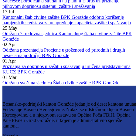
Vijesti
Vidi sve
27
Jul
Saučešće porodicama stradalih na planini Elbrus uz priznanje
njihovom doprinosu sistemu zaštite i spašavanja
17
Jul
Kantonalni štab civilne zaštite BPK Goražde odobrio korištenje
namjenskih sredstava za unapređenje kapaciteta zaštite i spašavanja
25
May
Održana 7. redovna sjednica Kantonalnog štaba civilne zaštite BPK
Goražde
02
Apr
Održana prezentacija Procjene ugroženosti od prirodnih i drugih
nesreća na području BPK Goražde
01
Apr
Priznanja za doprinos u zaštiti i spašavanju uručena predstavnicima
KUCZ BPK Goražde
01
Mar
Održana svečana sjednica Štaba civilne zaštite BPK Goražde