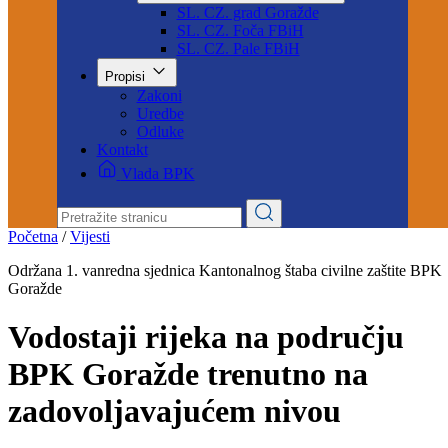
Naredbe štaba
Sjednica KŠCZ-e
Službe CZ JLS BPK Goražde
SL. CZ. grad Goražde
SL. CZ. Foča FBiH
SL. CZ. Pale FBiH
Propisi
Zakoni
Uredbe
Odluke
Kontakt
Vlada BPK
Početna
/
Vijesti
Održana 1. vanredna sjednica Kantonalnog štaba civilne zaštite BPK
Goražde
Vodostaji rijeka na području
BPK Goražde trenutno na